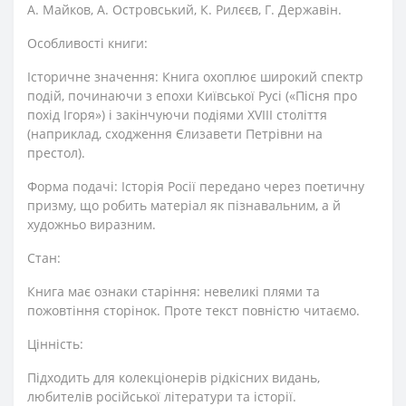
А. Майков, А. Островський, К. Рилєєв, Г. Державін.
Особливості книги:
Історичне значення: Книга охоплює широкий спектр
подій, починаючи з епохи Київської Русі («Пісня про
похід Ігоря») і закінчуючи подіями XVIII століття
(наприклад, сходження Єлизавети Петрівни на
престол).
Форма подачі: Історія Росії передано через поетичну
призму, що робить матеріал як пізнавальним, а й
художньо виразним.
Стан:
Книга має ознаки старіння: невеликі плями та
пожовтіння сторінок. Проте текст повністю читаємо.
Цінність:
Підходить для колекціонерів рідкісних видань,
любителів російської літератури та історії.