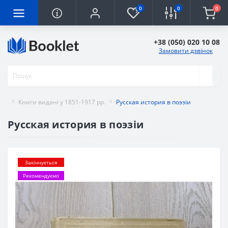
0
0
0
+38 (050) 020 10 08
Замовити дзвінок
Книги видані у 1851-1917 рр.
Русская история в поэзіи
Русская история в поэзіи
Закінчується
Рекомендуємо