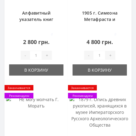
Алфавитный
1905 г. Симеона
указатель книг
Метафраста и
поступивших в
Логофета. Описание
библиотеку
мира от бытия и
0
0
Императорского
летовник, собранный
2 800 грн.
4 800 грн.
Университета Св.
от различных
Владимира в 1872
летописцев
-
+
-
+
году
В КОРЗИНУ
В КОРЗИНУ
Заканчивается
Заканчивается
Рекомендуем
Рекомендуем