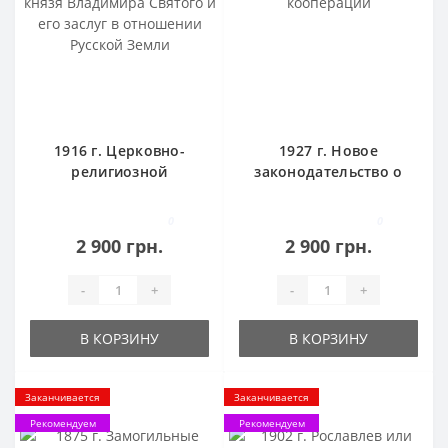
1916 г. Церковно-
1927 г. Новое
религиозной
законодательство о
деятельности князя
кооперации
Владимира Святого и
0
0
его заслуг в
2 900 грн.
2 900 грн.
отношении Русской
Земли
-
+
-
+
В КОРЗИНУ
В КОРЗИНУ
Заканчивается
Заканчивается
Рекомендуем
Рекомендуем