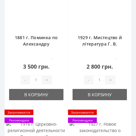
1881 г. Поминка по
1929 г. Мистецтво й
Александру
література Г. В.
Александровичу
Плеханова
Котляревскому
0
0
3 500 грн.
2 800 грн.
-
+
-
+
В КОРЗИНУ
В КОРЗИНУ
Заканчивается
Заканчивается
Рекомендуем
Рекомендуем