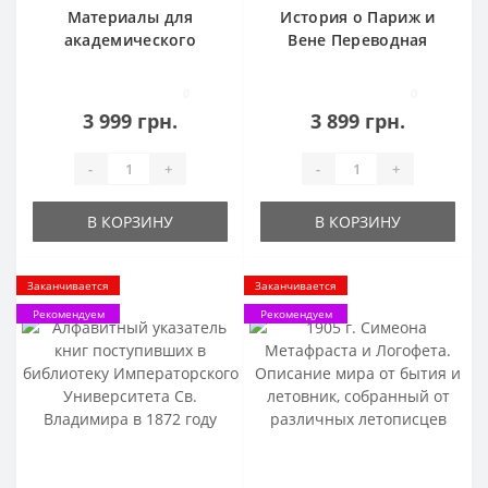
Материалы для
История о Париж и
академического
Вене Переводная
издания сочинений А.
повесть в стихах
С. Пушкина собрал Л.
Петровского времени
0
0
Н. Майков 1902 год.
Н. Н. Виноградов 1913
3 999 грн.
3 899 грн.
год
-
+
-
+
В КОРЗИНУ
В КОРЗИНУ
Заканчивается
Заканчивается
Рекомендуем
Рекомендуем