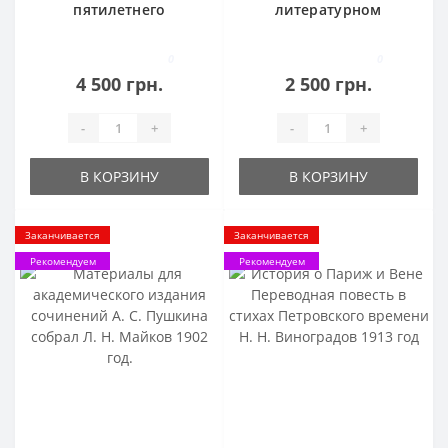
пятилетнего
литературном
перспективного плана
украинской оперы И.
Киевщины 1929 г.
П. Котляревского
0
0
Москаль-Чаривныкъ
4 500 грн.
2 500 грн.
Н. Дашкевича 1893 г
-
+
-
+
В КОРЗИНУ
В КОРЗИНУ
Заканчивается
Заканчивается
Рекомендуем
Рекомендуем