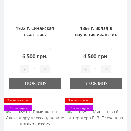
1922 г. Синайская
1866 г. Вклад в
псалтырь.
изучение иранских
Глаголический
языков
памятник XI века.
0
0
6 500 грн.
4 500 грн.
-
+
-
+
В КОРЗИНУ
В КОРЗИНУ
Заканчивается
Заканчивается
Рекомендуем
Рекомендуем