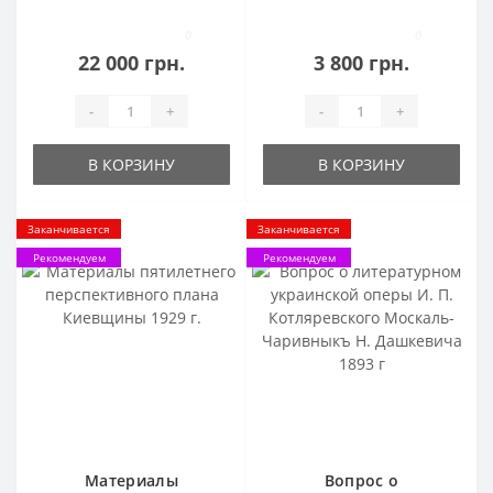
год. Императорской
Сборник татей И. И.
Академии наук.
Янжул 1884 г. том 2.
0
0
22 000 грн.
3 800 грн.
-
+
-
+
В КОРЗИНУ
В КОРЗИНУ
Заканчивается
Заканчивается
Рекомендуем
Рекомендуем
Материалы
Вопрос о