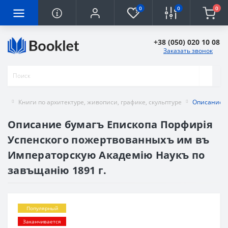
0
0
0
+38 (050) 020 10 08
Заказать звонок
Книги по архитектуре, живописи, графике, скульптуре
Описание б
Описание бумагъ Епископа Порфирія
Успенского пожертвованныхъ им въ
Императорскую Академію Наукъ по
завъщанію 1891 г.
Популярный
Заканчивается