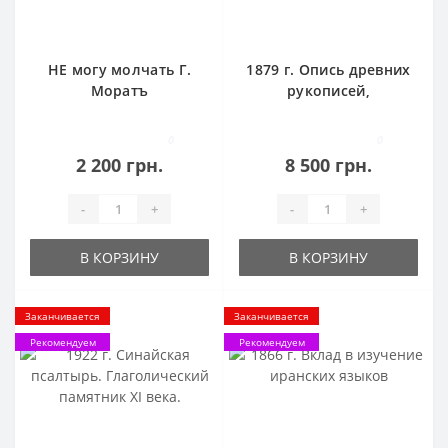
НЕ могу молчать Г.
1879 г. Опись древних
Моратъ
рукописей,
хранящихся в музее
Императорского
0
0
Русского
2 200 грн.
8 500 грн.
Археологического
Общества
-
+
-
+
В КОРЗИНУ
В КОРЗИНУ
Заканчивается
Заканчивается
Рекомендуем
Рекомендуем