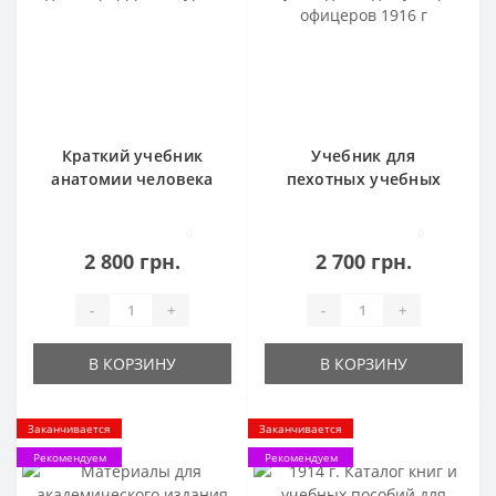
Краткий учебник
Учебник для
анатомии человека
пехотных учебных
1911 год. Автор: Д-р
команд. Руководство
Ал. Гурвич.
для унтер-офицеров
0
0
1916 г
2 800 грн.
2 700 грн.
-
+
-
+
В КОРЗИНУ
В КОРЗИНУ
Заканчивается
Заканчивается
Рекомендуем
Рекомендуем