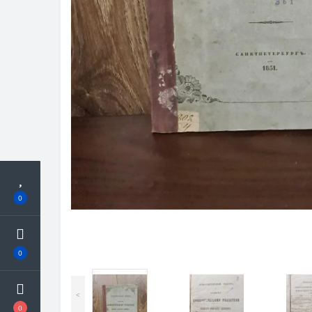
0
0
<
0