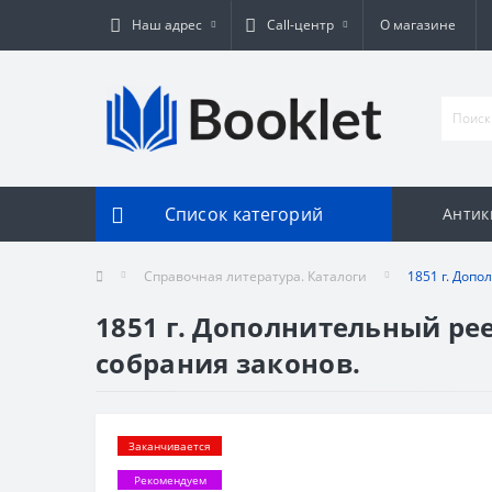
Наш адрес
Call-центр
О магазине
Список категорий
Антик
Справочная литература. Каталоги
1851 г. Доп
1851 г. Дополнительный ре
собрания законов.
Заканчивается
Рекомендуем