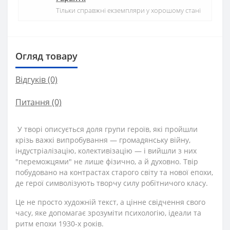
Тільки справжні екземпляри у хорошому стані
Огляд товару
Відгуків (0)
Питання
(0)
У творі описується доля групи героїв, які пройшли
крізь важкі випробування — громадянську війну,
індустріалізацію, колективізацію — і вийшли з них
"переможцями" не лише фізично, а й духовно. Твір
побудовано на контрастах старого світу та нової епохи,
де герої символізують творчу силу робітничого класу.
Це не просто художній текст, а цінне свідчення свого
часу, яке допомагає зрозуміти психологію, ідеали та
ритм епохи 1930-х років.