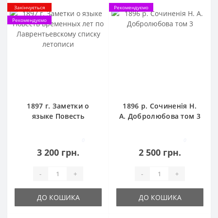
Закінчується
Рекомендуємо
Рекомендуємо
1897 г. Заметки о
1896 р. Сочиненія Н.
языке Повесть
А. Добролюбова том 3
временных лет по
Лаврентьевскому
0
0
списку летописи
3 200 грн.
2 500 грн.
-
+
-
+
ДО КОШИКА
ДО КОШИКА