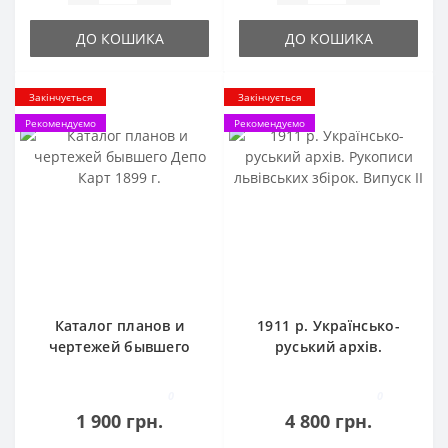
ДО КОШИКА
ДО КОШИКА
Закінчується
Закінчується
Рекомендуємо
Рекомендуємо
Каталог планов и
1911 р. Українсько-
чертежей бывшего
руський архів.
Депо Карт 1899 г.
Рукописи львівських
збірок. Випуск II
0
0
1 900 грн.
4 800 грн.