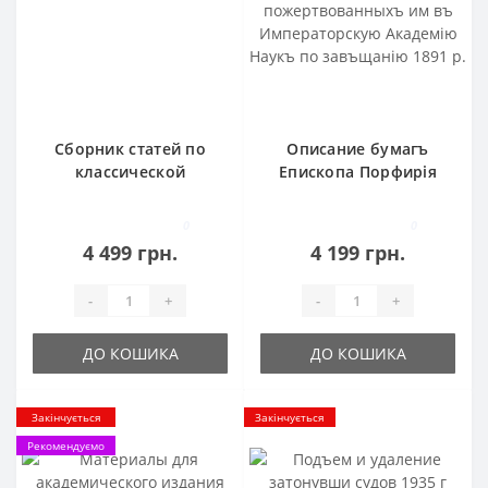
Сборник статей по
Описание бумагъ
классической
Епископа Порфирія
древности 1885 року
Успенского
пожертвованныхъ им
0
0
въ Императорскую
4 499 грн.
4 199 грн.
Академію Наукъ по
завъщанію 1891 р.
-
+
-
+
ДО КОШИКА
ДО КОШИКА
Закінчується
Закінчується
Рекомендуємо