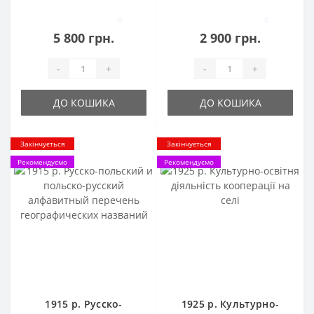
деятельности князя
Владимира Святого и
0
0
его заслуг в
5 800 грн.
2 900 грн.
отношении Русской
Земли
-
+
-
+
ДО КОШИКА
ДО КОШИКА
Закінчується
Закінчується
Рекомендуємо
Рекомендуємо
1915 р. Русско-
1925 р. Культурно-