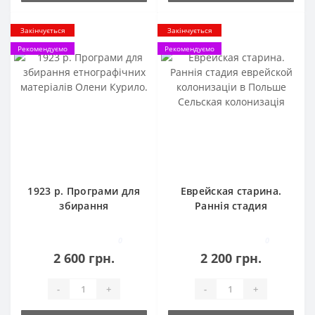
Закінчується
Закінчується
Рекомендуємо
Рекомендуємо
1923 р. Програми для
Еврейская старина.
збирання
Раннія стадия
етнографічних
еврейской
матеріалів Олени
колонизаціи в Польше
0
0
Курило.
Сельская колонизація
2 600 грн.
2 200 грн.
-
+
-
+