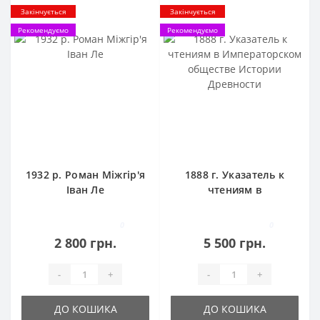
Закінчується
Закінчується
Рекомендуємо
Рекомендуємо
1932 р. Роман Міжгір'я
1888 г. Указатель к
Іван Ле
чтениям в
Императорском
обществе Истории
0
0
Древности
2 800 грн.
5 500 грн.
-
+
-
+
ДО КОШИКА
ДО КОШИКА