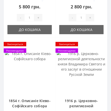
0
0
промыслах и
5 800 грн.
2 800 грн.
торговли во всех
странах мира.
-
+
-
+
ДО КОШИКА
ДО КОШИКА
Закінчується
Закінчується
Рекомендуємо
Рекомендуємо
1854 г. Описаніе Кіево-
1916 р. Церковно-
Софійскаго собора
религиозной