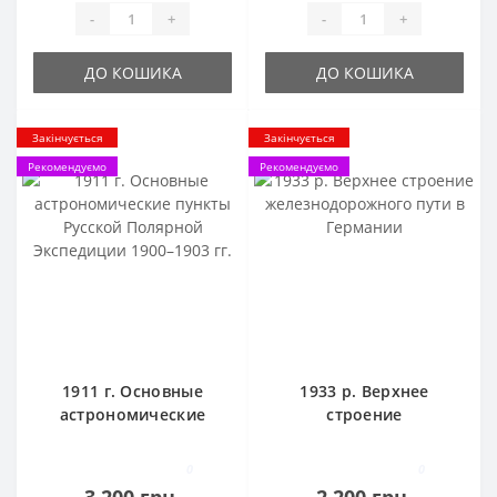
-
+
-
+
ДО КОШИКА
ДО КОШИКА
Закінчується
Закінчується
Рекомендуємо
Рекомендуємо
1911 г. Основные
1933 р. Верхнее
астрономические
строение
пункты Русской
железнодорожного
Полярной Экспедиции
пути в Германии
0
0
1900–1903 гг.