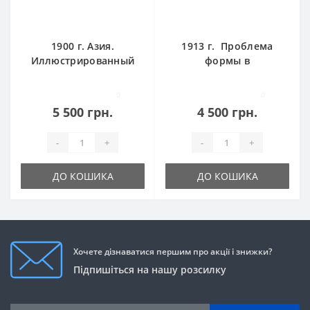
1900 г. Азия.
1913 г. Проблема
Иллюстрированный
формы в
географический
изобразительном
сборник
искусстве и собрание
0
0
статей
5 500 грн.
4 500 грн.
-
+
-
+
ДО КОШИКА
ДО КОШИКА
Хочете дізнаватися першим про акції і знижки?
Підпишіться на нашу розсилку