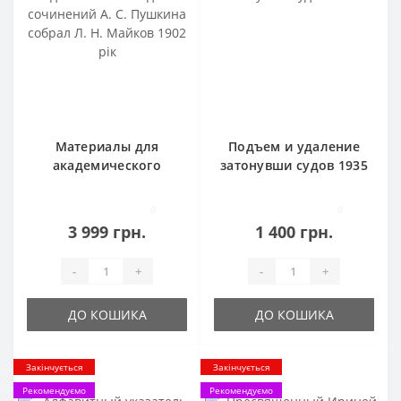
Материалы для
Подъем и удаление
академического
затонувши судов 1935
издания сочинений А.
г
С. Пушкина собрал Л.
0
0
Н. Майков 1902 рік
3 999 грн.
1 400 грн.
-
+
-
+
ДО КОШИКА
ДО КОШИКА
Закінчується
Закінчується
Рекомендуємо
Рекомендуємо