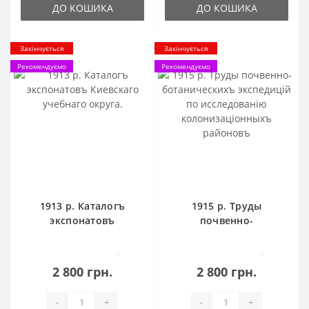
ДО КОШИКА
ДО КОШИКА
Закінчується
Закінчується
Рекомендуємо
Рекомендуємо
1913 р. Каталогъ
1915 р. Труды
экспонатовъ
почвенно-
Киевскаго учебнаго
ботаническихъ
округа.
экспедицiй по
0
0
исследованiю
2 800 грн.
2 800 грн.
колонизаціонныхъ
районовъ
-
+
-
+