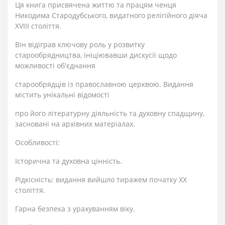
Ця книга присвячена життю та працям ченця
Никодима Стародубського, видатного релігійного діяча
XVIII століття.
Він відіграв ключову роль у розвитку
старообрядництва, ініціювавши дискусії щодо
можливості об'єднання
старообрядців із православною церквою. Видання
містить унікальні відомості
про його літературну діяльність та духовну спадщину,
засновані на архівних матеріалах.
Особливості:
Історична та духовна цінність.
Рідкісність: видання вийшло тиражем початку XX
століття.
Гарна безпека з урахуванням віку.