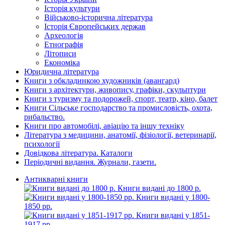
Історія культури
Військово-історична література
Історія Європейських держав
Археологія
Етнографія
Літописи
Економіка
Юридична література
Книги з обкладинкою художників (авангард)
Книги з архітектури, живопису, графіки, скульптури
Книги з туризму та подорожей, спорт, театр, кіно, балет
Книги Сільське господарство та промисловість, охота,
рибальство.
Книги про автомобілі, авіацію та іншу техніку
Література з медицини, анатомії, фізіології, ветеринарії,
психології
Довідкова література. Каталоги
Періодичні видання. Журнали, газети.
Антикварні книги
Книги видані до 1800 р.
Книги видані у 1800-
1850 рр.
Книги видані у 1851-
1917 рр.