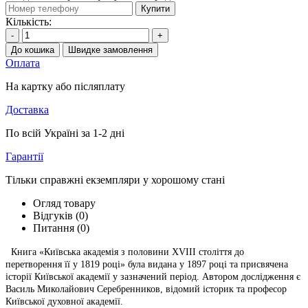
Купити
Кількість:
-
+
До кошика
Швидке замовлення
Оплата
На картку або післяплату
Доставка
По всій Україні за 1-2 дні
Гарантії
Тільки справжні екземпляри у хорошому стані
Огляд товару
Відгуків (0)
Питання
(0)
Книга «Київська академія з половини XVIII століття до
перетворення її у 1819 році» була видана у 1897 році та присвячена
історії Київської академії у зазначений період. Автором дослідження є
Василь Миколайович Серебренников, відомий історик та професор
Київської духовної академії.