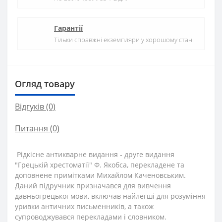
Гарантії
Тільки справжні екземпляри у хорошому стані
Огляд товару
Відгуків (0)
Питання
(0)
Рідкісне антикварне видання - друге видання
"Грецькій хрестоматії" Ф. Якобса, перекладене та
доповнене примітками Михайлом Каченовським.
Даний підручник призначався для вивчення
давньогрецької мови, включав найлегші для розуміння
уривки античних письменників, а також
супроводжувався перекладами і словником.